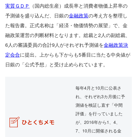
実質ＧＤＰ
（国内総生産）成長率と消費者物価上昇率の
予測値を盛り込んだ、日銀の
金融政策
の考え方を整理し
た報告書。正式名称は「経済・物価情勢の展望」で、金
融政策運営の判断材料となります。総裁と2人の副総裁、
6人の審議委員の合計9人がそれぞれ予測値を
金融政策決
定会合
に提出。上からも下からも5番目に当たる中央値が
日銀の「公式予想」と受け止められています。
毎年4月と10月に公表さ
れ、それぞれ3カ月後に予
測値を検証し直す「中間
評価」を行っていました
が、2016年から1、4、
7、10月に開催される金