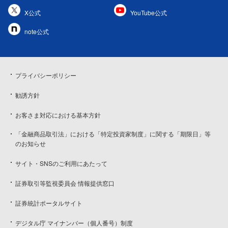
X公式
YouTube公式
note公式
プライバシーポリシー
勧誘方針
お客さま対応における基本方針
「金融商品取引法」における「特定投資家制度」に関する「期限日」等
のお知らせ
サイト・SNSのご利用にあたって
証券取引等監視委員会 情報提供窓口
証券統計ポータルサイト
デジタル庁 マイナンバー（個人番号）制度