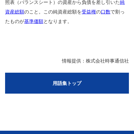
照表（バランスシート）の資産から負債を差し引いた
純
資産総額
のこと。この純資産総額を
受益権
の
口数
で割っ
たものが
基準価額
となります。
情報提供：株式会社時事通信社
用語集トップ