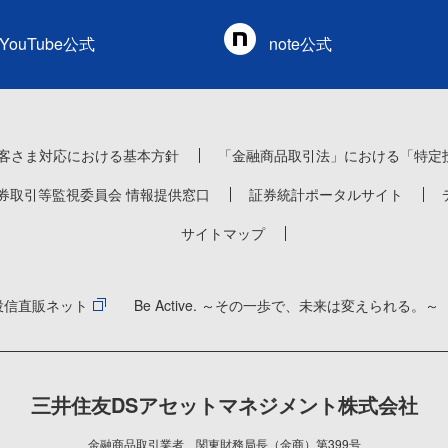
YouTube公式
note公式
客さま対応における基本方針
「金融商品取引法」における「特定
券取引等監視委員会 情報提供窓口
証券統計ポータルサイト
サイトマップ
投信直販ネット
Be Active. ～その一歩で、未来は変えられる。～
三井住友DSアセットマネジメント株式会社
金融商品取引業者 関東財務局長（金商）第399号