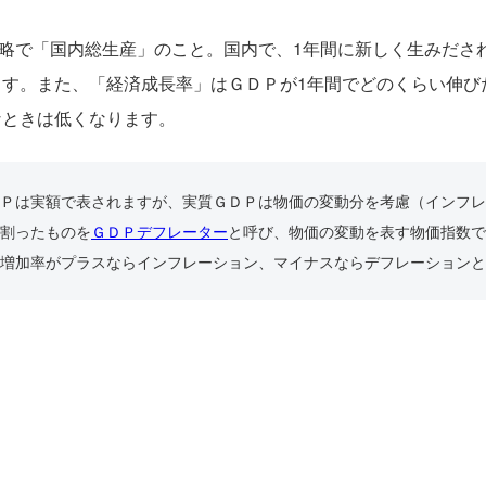
roduct」の略で「国内総生産」のこと。国内で、1年間に新しく生
ます。また、「経済成長率」はＧＤＰが1年間でどのくらい伸び
なときは低くなります。
Ｐは実額で表されますが、実質ＧＤＰは物価の変動分を考慮（インフレ
割ったものを
ＧＤＰデフレーター
と呼び、物価の変動を表す物価指数で
増加率がプラスならインフレーション、マイナスならデフレーションと