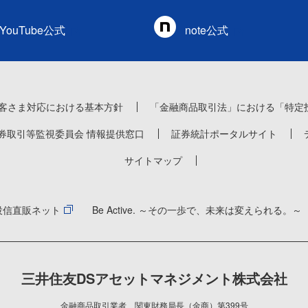
YouTube公式
note公式
客さま対応における基本方針
「金融商品取引法」における「特定
券取引等監視委員会 情報提供窓口
証券統計ポータルサイト
サイトマップ
投信直販ネット
Be Active. ～その一歩で、未来は変えられる。～
三井住友DSアセットマネジメント株式会社
金融商品取引業者 関東財務局長（金商）第399号