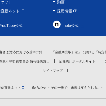
ーケット
動画
信直販ネット
採用情報
YouTube公式
note公式
客さま対応における基本方針
「金融商品取引法」における「特定
券取引等監視委員会 情報提供窓口
証券統計ポータルサイト
サイトマップ
投信直販ネット
Be Active. ～その一歩で、未来は変えられる。～