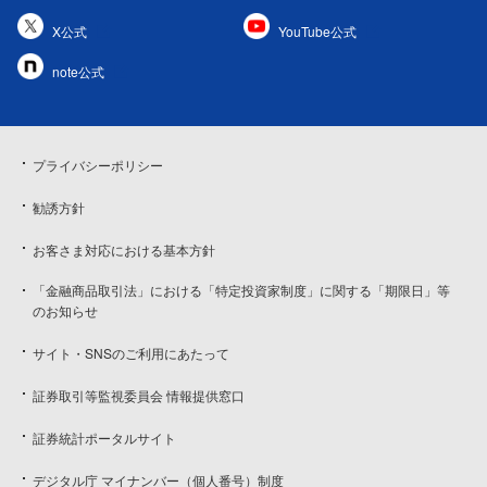
X公式
YouTube公式
note公式
プライバシーポリシー
勧誘方針
お客さま対応における基本方針
「金融商品取引法」における「特定投資家制度」に関する「期限日」等
のお知らせ
サイト・SNSのご利用にあたって
証券取引等監視委員会 情報提供窓口
証券統計ポータルサイト
デジタル庁 マイナンバー（個人番号）制度