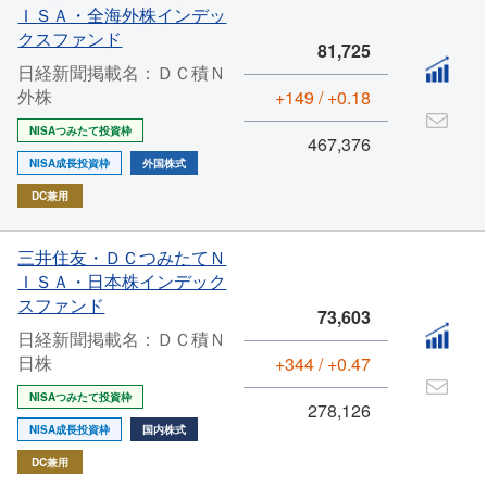
ＩＳＡ・全海外株インデッ
クスファンド
81,725
日経新聞掲載名：ＤＣ積Ｎ
外株
+149 / +0.18
NISAつみたて投資枠
467,376
NISA成長投資枠
外国株式
DC兼用
三井住友・ＤＣつみたてＮ
ＩＳＡ・日本株インデック
スファンド
73,603
日経新聞掲載名：ＤＣ積Ｎ
日株
+344 / +0.47
NISAつみたて投資枠
278,126
NISA成長投資枠
国内株式
DC兼用