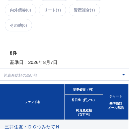
内外債券(
0
)
リート(
1
)
資産複合(
1
)
その他(
0
)
8件
基準日：2026年8月7日
基準価額（円）
チャート
前日比（円／%）
ファンド名
基準価額
メール配信
純資産総額
（百万円）
三井住友・ＤＣつみたてＮ