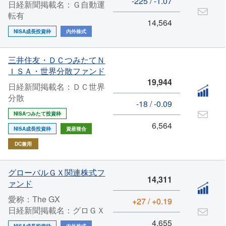
-225 / -1.07
日経新聞掲載名：Ｇ自動運
転有
14,564
NISA成長投資枠
内外株式
三井住友・ＤＣつみたてＮ
ＩＳＡ・世界分散ファンド
19,944
日経新聞掲載名：ＤＣ世界
分散
-18 / -0.09
NISAつみたて投資枠
6,564
NISA成長投資枠
資産複合
DC兼用
グローバルＧＸ関連株式フ
14,311
ァンド
愛称：The GX
+27 / +0.19
日経新聞掲載名：グロＧＸ
4,655