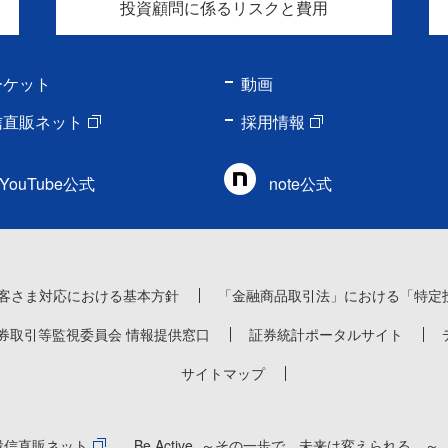
投資顧問に係るリスクと費用
ーケット
動画
信直販ネット
採用情報
YouTube公式
note公式
客さま対応における基本方針
「金融商品取引法」における「特定
券取引等監視委員会 情報提供窓口
証券統計ポータルサイト
サイトマップ
投信直販ネット
Be Active. ～その一歩で、未来は変えられる。～