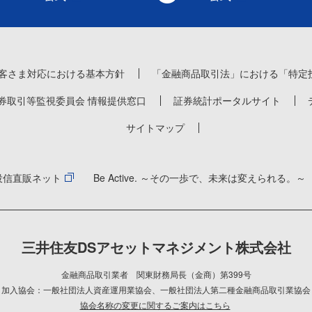
客さま対応における基本方針
「金融商品取引法」における「特定
券取引等監視委員会 情報提供窓口
証券統計ポータルサイト
サイトマップ
投信直販ネット
Be Active. ～その一歩で、未来は変えられる。～
三井住友DSアセットマネジメント株式会社
金融商品取引業者 関東財務局長（金商）第399号
加入協会：一般社団法人資産運用業協会
、
一般社団法人第二種金融商品取引業協会
協会名称の変更に関するご案内はこちら