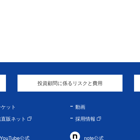
投資顧問に係るリスクと費用
ーケット
動画
信直販ネット
採用情報
YouTube公式
note公式