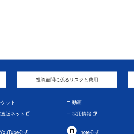
投資顧問に係るリスクと費用
ーケット
動画
信直販ネット
採用情報
YouTube公式
note公式