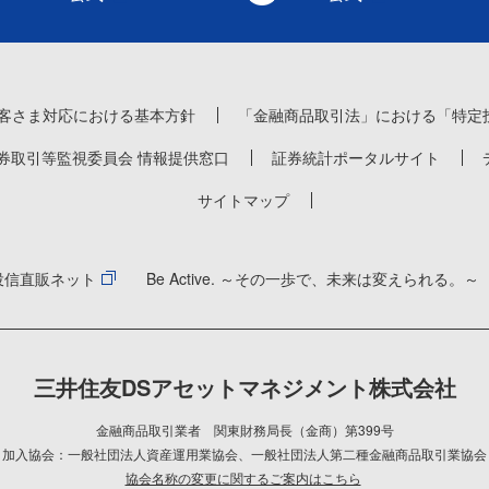
客さま対応における基本方針
「金融商品取引法」における「特定
券取引等監視委員会 情報提供窓口
証券統計ポータルサイト
サイトマップ
投信直販ネット
Be Active. ～その一歩で、未来は変えられる。～
三井住友DSアセットマネジメント株式会社
金融商品取引業者 関東財務局長（金商）第399号
加入協会：一般社団法人資産運用業協会
、
一般社団法人第二種金融商品取引業協会
協会名称の変更に関するご案内はこちら