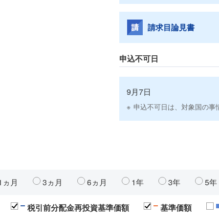
請求目論見書
申込不可日
9月7日
申込不可日は、対象国の事
1ヵ月
3ヵ月
6ヵ月
1年
3年
5年
税引前分配金再投資基準価額
基準価額