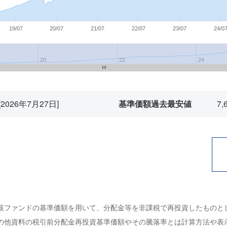
19/07
20/07
21/07
22/07
23/07
24/0
20
22
24
[2026年7月27日]
基準価額過去最安値
7,
該ファンドの基準価額を用いて、分配金等を非課税で再投資したものと
の他資料の税引前分配金再投資基準価額やその騰落率とは計算方法や表