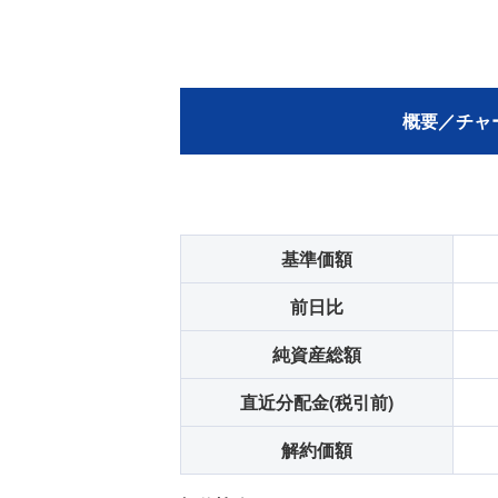
概要／
チャ
基準価額
前日比
純資産総額
直近分配金(税引前)
解約価額