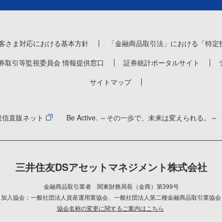
客さま対応における基本方針
「金融商品取引法」における「特定
券取引等監視委員会 情報提供窓口
証券統計ポータルサイト
サイトマップ
投信直販ネット
Be Active. ～その一歩で、未来は変えられる。～
三井住友DSアセットマネジメント株式会社
金融商品取引業者 関東財務局長（金商）第399号
加入協会：一般社団法人資産運用業協会
、
一般社団法人第二種金融商品取引業協会
協会名称の変更に関するご案内はこちら