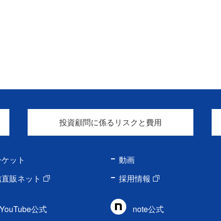
投資顧問に係るリスクと費用
ーケット
動画
信直販ネット
採用情報
YouTube公式
note公式