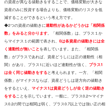
の資産が異なる値動きをすることで、価格変動が⼤きな
資産のみに投資する場合よりも、価格変動のリスクを低
減することができるという考え⽅です。
◆2つの資産の値動きに
連動性があるかどうかは「相関係
数」をみると分かります
。「相関係数」は、プラス１か
らマイナス１の範囲で表され、
0は各資産の値動きには全
く連動性が無いこと
を表しています。また、「相関係
数」がプラスであれば、資産どうしには正の連動性（相
関）があり、プラス1に近いほど連動性が強く、
プラス1
は全く同じ値動きをする
と考えられます。⼀⽅、「相関
係数」がマイナスならば、資産どうしは逆⽅向の値動き
をするといえ、
マイナス1は資産どうしが全く逆の値動き
をする
ことを⽰しています。⼀般に、プラス0.2〜マイナ
ス0.2の間では相関は弱く、プラス0.7以上では強い正の相