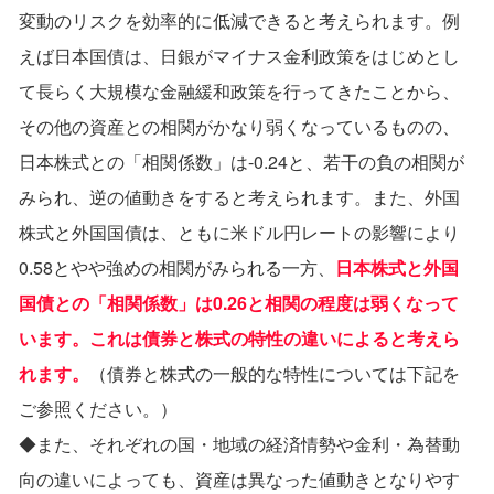
変動のリスクを効率的に低減できると考えられます。例
えば⽇本国債は、⽇銀がマイナス⾦利政策をはじめとし
て⻑らく⼤規模な⾦融緩和政策を⾏ってきたことから、
その他の資産との相関がかなり弱くなっているものの、
⽇本株式との「相関係数」は-0.24と、若⼲の負の相関が
みられ、逆の値動きをすると考えられます。また、外国
株式と外国国債は、ともに⽶ドル円レートの影響により
0.58とやや強めの相関がみられる⼀⽅、
⽇本株式と外国
国債との「相関係数」は0.26と相関の程度は弱くなって
います。これは債券と株式の特性の違いによると考えら
れます。
（債券と株式の⼀般的な特性については下記を
ご参照ください。）
◆また、それぞれの国・地域の経済情勢や⾦利・為替動
向の違いによっても、資産は異なった値動きとなりやす