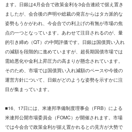
ます。日銀は4月会合で政策金利を3会合連続で据え置き
ましたが、会合後の声明や総裁の発言からはタカ派的な
姿勢もうかがわれ、今会合での利上げの有無が市場の焦
点の一つとなっています。あわせて注目されるのが、量
的引き締め（QT）の中間評価です。日銀は国債買い入れ
の減額を段階的に進めていますが、超長期国債市場では
需給悪化や金利上昇圧力の高まりが懸念されています。
そのため、市場では国債買い入れ減額のペースや今後の
運営方針について、日銀がどのような姿勢を示すかに注
目が集まっています。
■16、17日には、米連邦準備制度理事会（FRB）による
米連邦公開市場委員会（FOMC）が開催されます。市場
では今会合で政策金利が据え置かれるとの見方が大勢で