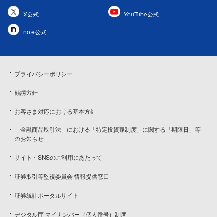
X公式
YouTube公式
note公式
プライバシーポリシー
勧誘方針
お客さま対応における基本方針
「金融商品取引法」における「特定投資家制度」に関する「期限日」等
のお知らせ
サイト・SNSのご利用にあたって
証券取引等監視委員会 情報提供窓口
証券統計ポータルサイト
デジタル庁 マイナンバー（個人番号）制度